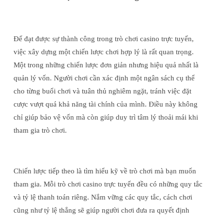
Để đạt được sự thành công trong trò chơi casino trực tuyến,
việc xây dựng một chiến lược chơi hợp lý là rất quan trọng.
Một trong những chiến lược đơn giản nhưng hiệu quả nhất là
quản lý vốn. Người chơi cần xác định một ngân sách cụ thể
cho từng buổi chơi và tuân thủ nghiêm ngặt, tránh việc đặt
cược vượt quá khả năng tài chính của mình. Điều này không
chỉ giúp bảo vệ vốn mà còn giúp duy trì tâm lý thoải mái khi
tham gia trò chơi.
Chiến lược tiếp theo là tìm hiểu kỹ về trò chơi mà bạn muốn
tham gia. Mỗi trò chơi casino trực tuyến đều có những quy tắc
và tỷ lệ thanh toán riêng. Nắm vững các quy tắc, cách chơi
cũng như tỷ lệ thắng sẽ giúp người chơi đưa ra quyết định