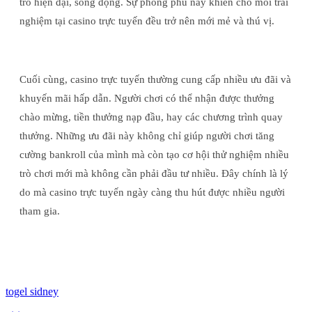
trò hiện đại, sống động. Sự phong phú này khiến cho mỗi trải
nghiệm tại casino trực tuyến đều trở nên mới mẻ và thú vị.
Cuối cùng, casino trực tuyến thường cung cấp nhiều ưu đãi và
khuyến mãi hấp dẫn. Người chơi có thể nhận được thưởng
chào mừng, tiền thưởng nạp đầu, hay các chương trình quay
thưởng. Những ưu đãi này không chỉ giúp người chơi tăng
cường bankroll của mình mà còn tạo cơ hội thử nghiệm nhiều
trò chơi mới mà không cần phải đầu tư nhiều. Đây chính là lý
do mà casino trực tuyến ngày càng thu hút được nhiều người
tham gia.
togel sidney