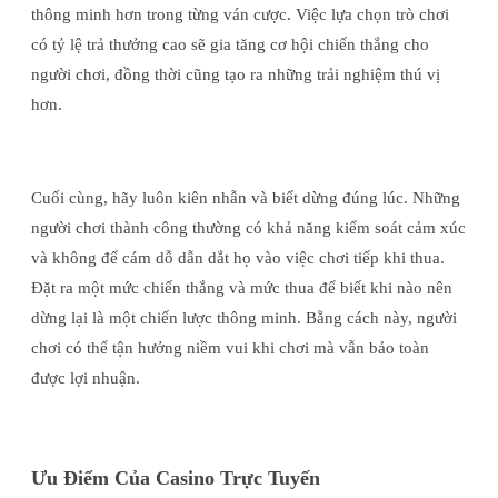
thông minh hơn trong từng ván cược. Việc lựa chọn trò chơi
có tỷ lệ trả thưởng cao sẽ gia tăng cơ hội chiến thắng cho
người chơi, đồng thời cũng tạo ra những trải nghiệm thú vị
hơn.
Cuối cùng, hãy luôn kiên nhẫn và biết dừng đúng lúc. Những
người chơi thành công thường có khả năng kiểm soát cảm xúc
và không để cám dỗ dẫn dắt họ vào việc chơi tiếp khi thua.
Đặt ra một mức chiến thắng và mức thua để biết khi nào nên
dừng lại là một chiến lược thông minh. Bằng cách này, người
chơi có thể tận hưởng niềm vui khi chơi mà vẫn bảo toàn
được lợi nhuận.
Ưu Điểm Của Casino Trực Tuyến