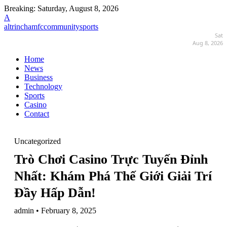
Breaking:
Saturday, August 8, 2026
A
altrinchamfccommunitysports
Sat
Aug 8, 2026
Home
News
Business
Technology
Sports
Casino
Contact
Uncategorized
Trò Chơi Casino Trực Tuyến Đỉnh
Nhất: Khám Phá Thế Giới Giải Trí
Đầy Hấp Dẫn!
admin • February 8, 2025