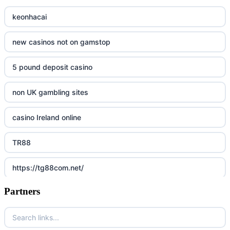
keonhacai
new casinos not on gamstop
5 pound deposit casino
non UK gambling sites
casino Ireland online
TR88
https://tg88com.net/
Partners
Go8
https://nk88top.com/