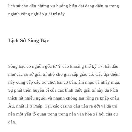
lịch sử cho đến những xu hướng hiện đại đang diễn ra trong
ngành công nghiệp giải trí này.
Lịch Sử Sòng Bạc
Sòng bạc có nguồn gốc từ Ý vào khoảng thế kỷ 17, bắt đầu
như các cơ sở giải trí nhỏ cho giai cấp giàu có. Các địa điểm
này cung cấp các trò chơi bài cơ bản, âm nhạc và nhảy múa.
Sự phát triển huyền bí của các hình thức giải trí này đã kích
thích rất nhiều người và nhanh chóng lan rộng ra khắp châu
Âu, nhất là ở Pháp. Tại, các casino đầu tiên ra đời và đã trở
nên một yếu tố quan trọng trong nền văn hóa xã hội của cư
dân.