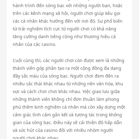
hành trình đến sòng bạc với những người bạn, hoặc
trên các kênh mạng xã hội, người chơi giúp kêu gọi
các cá nhân khác hướng đến với nơi đó. Sự phổ biến
từ trải nghiệm tích cực từ người chơi có khả năng
tăng cường danh tiếng cũng như thương hiệu cá
nhân của các casino.
Cuối cùng thì, các người chơi còn được xem là những
thành viên góp phần tạo ra một cộng đồng đa dạng
đầy sắc màu của sòng bạc. Người chơi đem đến ra
nhiều sắc thái khác nhau từ những nền văn hóa, khu
vực và cách chơi chơi khác nhau. Việc giao lưu giữa
những thành viên không chỉ đơn thuần làm phong
phú thêm kinh nghiệm cá nhân mà còn xây dựng một
cảm giác tình cảm gắn kết và tương tác trong không
gian của sòng bạc. Điều này sẽ cải thiện độ hấp dẫn
và sức hút của casino đối với nhiều nhóm người
người chơi khác nhau.