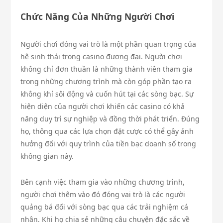
Chức Năng Của Những Người Chơi
Người chơi đóng vai trò là một phần quan trọng của
hệ sinh thái trong casino đương đại. Người chơi
không chỉ đơn thuần là những thành viên tham gia
trong những chương trình mà còn góp phần tạo ra
không khí sôi động và cuốn hút tại các sòng bạc. Sự
hiện diện của người chơi khiến các casino có khả
năng duy trì sự nghiệp và đồng thời phát triển. Đúng
họ, thông qua các lựa chọn đặt cược có thể gây ảnh
hưởng đối với quy trình của tiền bạc doanh số trong
không gian này.
Bên cạnh việc tham gia vào những chương trình,
người chơi thêm vào đó đóng vai trò là các người
quảng bá đối với sòng bạc qua các trải nghiệm cá
nhân. Khi họ chia sẻ những câu chuyện đặc sắc về