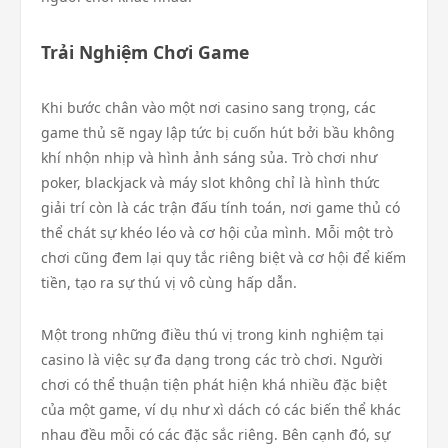
Trải Nghiệm Chơi Game
Khi bước chân vào một nơi casino sang trọng, các
game thủ sẽ ngay lập tức bị cuốn hút bởi bầu không
khí nhộn nhịp và hình ảnh sáng sủa. Trò chơi như
poker, blackjack và máy slot không chỉ là hình thức
giải trí còn là các trận đấu tính toán, nơi game thủ có
thể chát sự khéo léo và cơ hội của mình. Mỗi một trò
chơi cũng đem lại quy tắc riêng biệt và cơ hội để kiếm
tiền, tạo ra sự thú vị vô cùng hấp dẫn.
Một trong những điều thú vị trong kinh nghiệm tại
casino là việc sự đa dạng trong các trò chơi. Người
chơi có thể thuận tiện phát hiện khá nhiều đặc biệt
của một game, ví dụ như xì dách có các biến thể khác
nhau đều mỗi có các đặc sắc riêng. Bên cạnh đó, sự