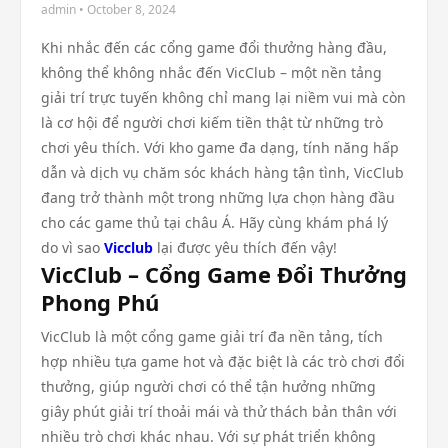
admin • October 8, 2024
Khi nhắc đến các cổng game đổi thưởng hàng đầu,
không thể không nhắc đến VicClub – một nền tảng
giải trí trực tuyến không chỉ mang lại niềm vui mà còn
là cơ hội để người chơi kiếm tiền thật từ những trò
chơi yêu thích. Với kho game đa dạng, tính năng hấp
dẫn và dịch vụ chăm sóc khách hàng tận tình, VicClub
đang trở thành một trong những lựa chọn hàng đầu
cho các game thủ tại châu Á. Hãy cùng khám phá lý
do vì sao
Vicclub
lại được yêu thích đến vậy!
VicClub – Cổng Game Đổi Thưởng
Phong Phú
VicClub là một cổng game giải trí đa nền tảng, tích
hợp nhiều tựa game hot và đặc biệt là các trò chơi đổi
thưởng, giúp người chơi có thể tận hưởng những
giây phút giải trí thoải mái và thử thách bản thân với
nhiều trò chơi khác nhau. Với sự phát triển không