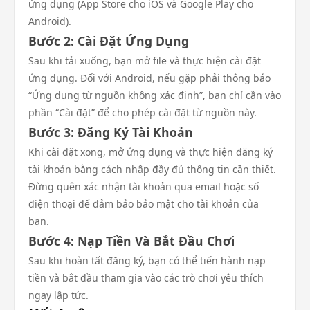
ứng dụng (App Store cho iOS và Google Play cho
Android).
Bước 2: Cài Đặt Ứng Dụng
Sau khi tải xuống, bạn mở file và thực hiện cài đặt
ứng dụng. Đối với Android, nếu gặp phải thông báo
“Ứng dụng từ nguồn không xác định”, bạn chỉ cần vào
phần “Cài đặt” để cho phép cài đặt từ nguồn này.
Bước 3: Đăng Ký Tài Khoản
Khi cài đặt xong, mở ứng dụng và thực hiện đăng ký
tài khoản bằng cách nhập đầy đủ thông tin cần thiết.
Đừng quên xác nhận tài khoản qua email hoặc số
điện thoại để đảm bảo bảo mật cho tài khoản của
bạn.
Bước 4: Nạp Tiền Và Bắt Đầu Chơi
Sau khi hoàn tất đăng ký, bạn có thể tiến hành nạp
tiền và bắt đầu tham gia vào các trò chơi yêu thích
ngay lập tức.