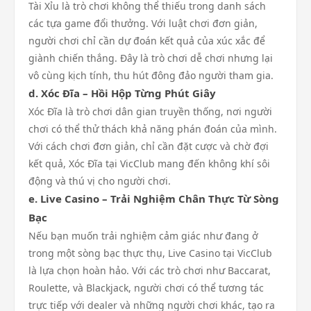
Tài Xỉu là trò chơi không thể thiếu trong danh sách
các tựa game đổi thưởng. Với luật chơi đơn giản,
người chơi chỉ cần dự đoán kết quả của xúc xắc để
giành chiến thắng. Đây là trò chơi dễ chơi nhưng lại
vô cùng kịch tính, thu hút đông đảo người tham gia.
d. Xóc Đĩa – Hồi Hộp Từng Phút Giây
Xóc Đĩa là trò chơi dân gian truyền thống, nơi người
chơi có thể thử thách khả năng phán đoán của mình.
Với cách chơi đơn giản, chỉ cần đặt cược và chờ đợi
kết quả, Xóc Đĩa tại VicClub mang đến không khí sôi
động và thú vị cho người chơi.
e. Live Casino – Trải Nghiệm Chân Thực Từ Sòng
Bạc
Nếu bạn muốn trải nghiệm cảm giác như đang ở
trong một sòng bạc thực thụ, Live Casino tại VicClub
là lựa chọn hoàn hảo. Với các trò chơi như Baccarat,
Roulette, và Blackjack, người chơi có thể tương tác
trực tiếp với dealer và những người chơi khác, tạo ra