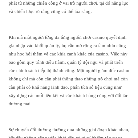
phát từ những chiến công ở vai trò người chơi, tại đó năng lực
và chiến lược rõ ràng cũng có thể tỏa sáng.
Khi mà một người từng đã từng người chơi casino quyết định
gia nhập vào khối quản lý, họ cần mở rộng ra tầm nhìn cũng
như học hỏi thêm về các khía cạnh khác của casino. Việc này
bao gồm quy trình điều hành, quản lý đội ngũ và phát triển
các chính sách tiếp thị thành công. Một người giám đốc casino
không chỉ mà còn cần phải thông thạo những trò chơi mà còn
cần phải có khả năng lãnh đạo, phân tích số liệu cũng như
xây dựng các mối liên kết và các khách hàng cùng với đối tác
thương mại.
Sự chuyển đổi thường thường qua những giai đoạn khác nhau,