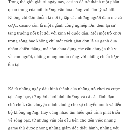
Trong thế giới giải trí ngày nay, casino đã trở thành một phần
quan trọng của môi trường văn hóa cùng với tâm lý xã hội.
Không chỉ đơn thuần là nơi tụ tập các những người đam mê cá
cược, casino còn là một ngành công nghiệp lớn, đem lại sự
tăng trưởng nổi bật đối với kinh tế quốc dân. Mỗi một trò chơi
trong sòng bạc không chỉ một cách giản đơn là sự ganh đua
nhằm chiến thắng, mà còn chứa đựng các câu chuyện thú vị
về con người, những mong muốn cùng với những chiến lược
tồn tại.
Kể từ những ngày đầu hình thành của những trò chơi cá cược
tại sòng bạc, từ người chơi bình thường và cả các lãnh đạo
chủ chốt, câu chuyện minh chứng cho sự chuyển mình và tiến
bộ không ngừng. Hãy cùng nhau tìm hiểu quá trình phát triển
về sòng bạc, từ những ván bài đầu tiên cho đến việc những
game thủ được phong những giám đốc điều hành, những yếu