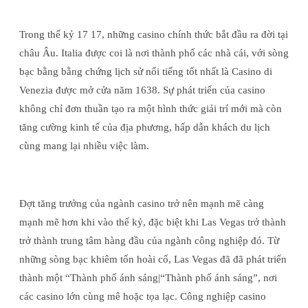
Trong thế kỷ 17 17, những casino chính thức bắt đầu ra đời tại
châu Âu. Italia được coi là nơi thành phố các nhà cái, với sòng
bạc bằng bằng chứng lịch sử nổi tiếng tốt nhất là Casino di
Venezia được mở cửa năm 1638. Sự phát triển của casino
không chỉ đơn thuần tạo ra một hình thức giải trí mới mà còn
tăng cường kinh tế của địa phương, hấp dẫn khách du lịch
cùng mang lại nhiều việc làm.
Đợt tăng trưởng của ngành casino trở nên mạnh mẽ càng
mạnh mẽ hơn khi vào thế kỷ, đặc biệt khi Las Vegas trở thành
trở thành trung tâm hàng đầu của ngành công nghiệp đó. Từ
những sòng bạc khiêm tốn hoài cổ, Las Vegas đã đã phát triển
thành một “Thành phố ánh sáng|“Thành phố ánh sáng”, nơi
các casino lớn cùng mê hoặc tọa lạc. Công nghiệp casino