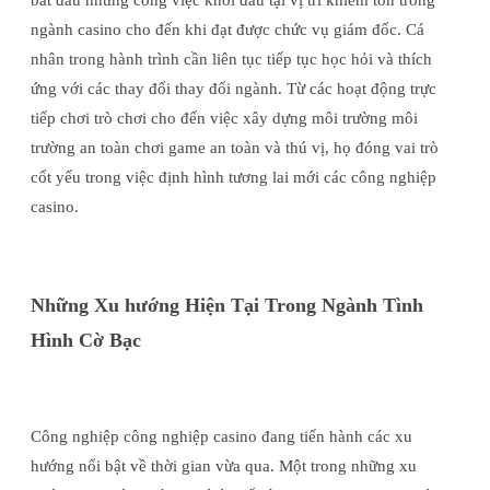
bắt đầu những công việc khởi đầu tại vị trí khiêm tốn trong
ngành casino cho đến khi đạt được chức vụ giám đốc. Cá
nhân trong hành trình cần liên tục tiếp tục học hỏi và thích
ứng với các thay đổi thay đổi ngành. Từ các hoạt động trực
tiếp chơi trò chơi cho đến việc xây dựng môi trường môi
trường an toàn chơi game an toàn và thú vị, họ đóng vai trò
cốt yếu trong việc định hình tương lai mới các công nghiệp
casino.
Những Xu hướng Hiện Tại Trong Ngành Tình
Hình Cờ Bạc
Công nghiệp công nghiệp casino đang tiến hành các xu
hướng nổi bật về thời gian vừa qua. Một trong những xu